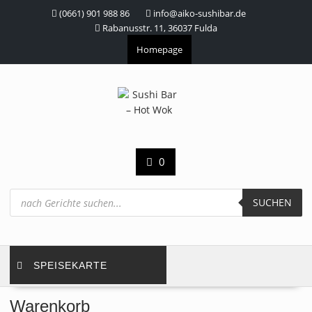
Skip
(0661) 901 988 86
info@aiko-sushibar.de
to
Rabanusstr. 11, 36037 Fulda
content
Homepage
0
Products
search
SUCHEN
SPEISEKARTE
Warenkorb