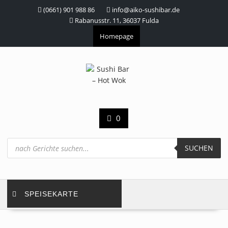
Skip
(0661) 901 988 86
info@aiko-sushibar.de
to
Rabanusstr. 11, 36037 Fulda
content
Homepage
0
Products
search
SUCHEN
SPEISEKARTE