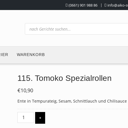
(0661) 901 988 86
info@aiko-s
Products
search
RIER
WARENKORB
115. Tomoko Spezialrollen
€
10,90
Ente in Tempurateig, Sesam, Schnittlauch und Chilisauce
115.
+
Tomoko
Spezialrollen