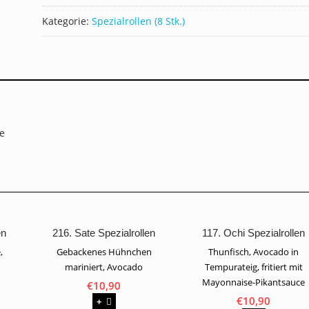
Menge
Kategorie:
Spezialrollen (8 Stk.)
ce
en
216. Sate Spezialrollen
117. Ochi Spezialrollen
,
Gebackenes Hühnchen
Thunfisch, Avocado in
e
mariniert, Avocado
Tempurateig, fritiert mit
Mayonnaise-Pikantsauce
€
10,90
€
10,90
+