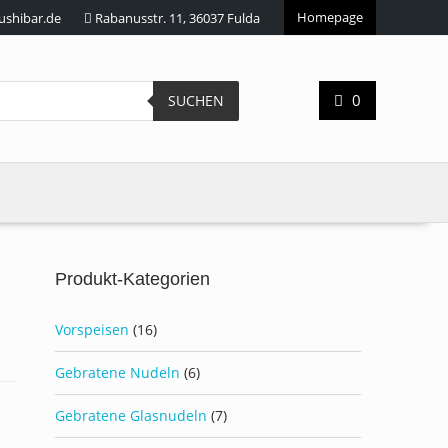
Homepage
ushibar.de
Rabanusstr. 11, 36037 Fulda
0
SUCHEN
Produkt-Kategorien
Vorspeisen
(16)
Gebratene Nudeln
(6)
Gebratene Glasnudeln
(7)